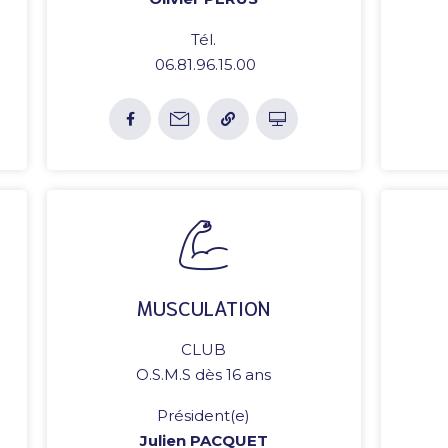
Tél.
06.81.96.15.00
MUSCULATION
CLUB
O.S.M.S dès 16 ans
Président(e)
Julien PACQUET