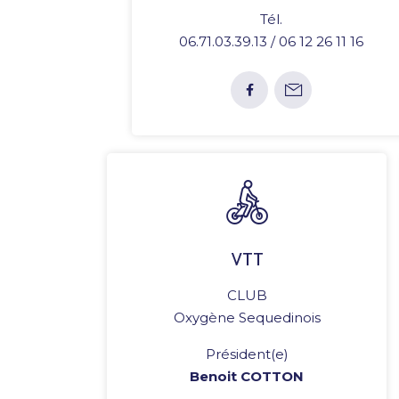
Tél.
06.71.03.39.13 / 06 12 26 11 16
VTT
CLUB
Oxygène Sequedinois
Président(e)
Benoit COTTON