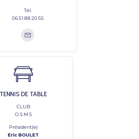
Tél.
06.51.88.20.55
TENNIS DE TABLE
CLUB
O.S.M.S
Président(e)
Eric BOULET