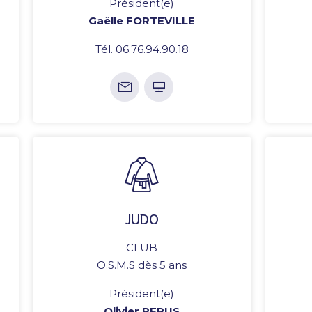
Président(e)
Gaëlle FORTEVILLE
Tél. 06.76.94.90.18
JUDO
CLUB
O.S.M.S dès 5 ans
Président(e)
Olivier PERUS