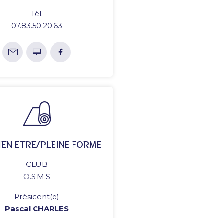
Tél.
07.83.50.20.63
IEN ETRE/PLEINE FORME
CLUB
O.S.M.S
Président(e)
Pascal CHARLES