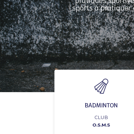
sports à pratiquer
BADMINTON
CLUB
O.S.M.S