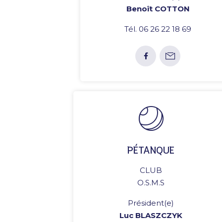
Benoît COTTON
Tél. 06 26 22 18 69
PÉTANQUE
CLUB
O.S.M.S
Président(e)
Luc BLASZCZYK