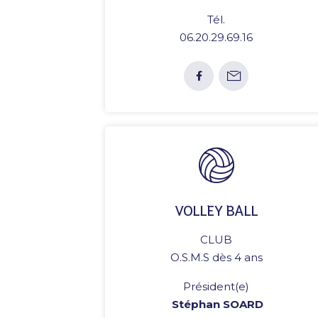
Tél.
06.20.29.69.16
VOLLEY BALL
CLUB
O.S.M.S dès 4 ans
Président(e)
Stéphan SOARD