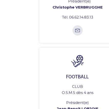
Président(e)
Christophe VERBRUGGHE
Tél. 06.62.14.83.13
FOOTBALL
CLUB
O.S.M.S dès 4 ans
Président(e)
Jean-Benoit LOBJOIE