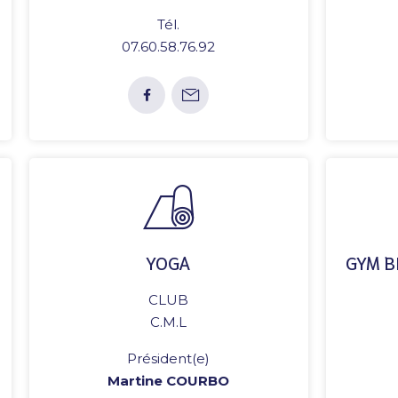
Tél.
07.60.58.76.92
YOGA
GYM B
CLUB
C.M.L
Président(e)
Martine COURBO