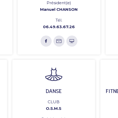
Président(e)
Manuel CHANSON
Tél.
06.49.63.67.26
DANSE
FITN
CLUB
O.S.M.S