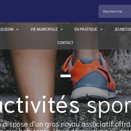
EQUEDIN
VIE MUNICIPALE
EN PRATIQUE
JEUNESS
CONTACT
activités
spor
n dispose d’un gros noyau associatif offr
s aux habitants. Vous découvrirez ci-dess