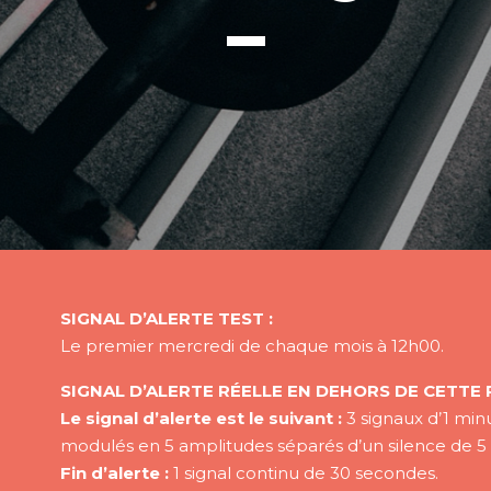
SIGNAL D’ALERTE TEST :
Le premier mercredi de chaque mois à 12h00.
SIGNAL D’ALERTE RÉELLE EN DEHORS DE CETTE 
Le signal d’alerte est le suivant :
3 signaux d’1 min
modulés en 5 amplitudes séparés d’un silence de 5
Fin d’alerte :
1 signal continu de 30 secondes.