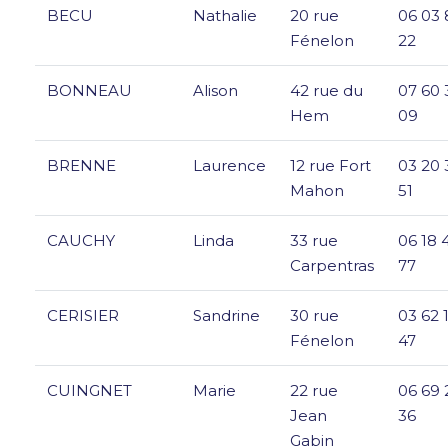
BECU
Nathalie
20 rue
06 03 
Fénelon
22
BONNEAU
Alison
42 rue du
07 60 
Hem
09
BRENNE
Laurence
12 rue Fort
03 20 
Mahon
51
CAUCHY
Linda
33 rue
06 18 
Carpentras
77
CERISIER
Sandrine
30 rue
03 62 
Fénelon
47
CUINGNET
Marie
22 rue
06 69 
Jean
36
Gabin