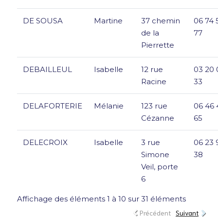
DE SOUSA
Martine
37 chemin
06 74 
de la
77
Pierrette
DEBAILLEUL
Isabelle
12 rue
03 20 
Racine
33
DELAFORTERIE
Mélanie
123 rue
06 46 
Cézanne
65
DELECROIX
Isabelle
3 rue
06 23 
Simone
38
Veil, porte
6
Affichage des éléments 1 à 10 sur 31 éléments
Précédent
Suivant