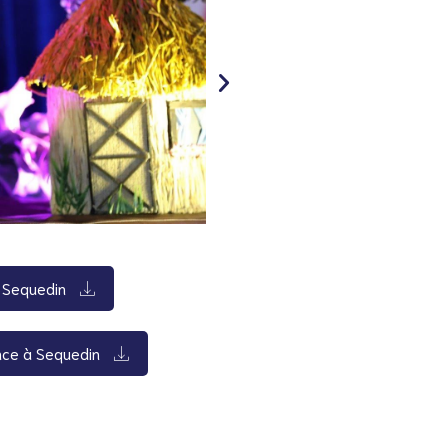
à Sequedin
ence à Sequedin