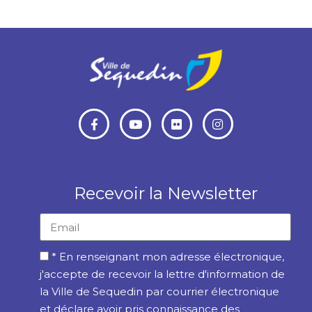
de votre pièce d’identité. Réservé aux particuliers sequedinois
INSCRIPTION le samedi 14 février de 9h à 12h dans le hall du
Pôle culturel
RENSEIGNEMENTS :
lvpt59320@gmail.com – Tel : 06.61.99.66.62
Recevoir la Newsletter
* En renseignant mon adresse électronique,
j'accepte de recevoir la lettre d'information de
la Ville de Sequedin par courrier électronique
et déclare avoir pris connaissance des