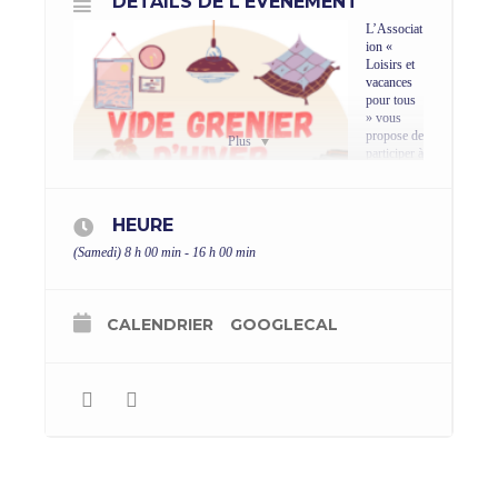
DÉTAILS DE L'ÉVÈNEMENT
L’Associat
ion «
Loisirs et
vacances
pour tous
» vous
propose de
Plus
participer à
son vide
grenier
d’hiver le
HEURE
samedi 28
février, de
(Samedi) 8 h 00 min - 16 h 00 min
8h à 16h
au Pôle
culturel de
Sequedin !
CALENDRIER
GOOGLECAL
L’occasion
pour
chacun de
faire le tri
dans les
placards
ou de dénicher la perle rare !
Buvette et petite restauration sur place
TARIF : 5€ PAR EMPLACEMENT
2 par personne / fournir copie de votre justifi-catif de domicile et