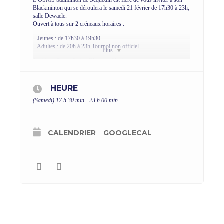
L’OSMS badminton de Sequedin est fière de vous inviter à son
Blackminton qui se déroulera le samedi 21 février de 17h30 à 23h,
salle Dewaele.
Ouvert à tous sur 2 créneaux horaires :
– Jeunes : de 17h30 à 19h30
– Adultes : de 20h à 23h Tournoi non officiel
Plus
Jeu libre (Dress Code : Blanc ou Fluo)
Buvette et petite restauration sur place
Inscription obligatoire
Entrée payante à partir de 4 €
HEURE
CONTACT : osmsequedinbad@gmail.com Tel : 07.68.80.87.59
(Samedi) 17 h 30 min - 23 h 00 min
CALENDRIER
GOOGLECAL