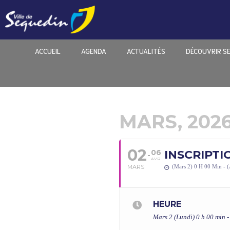
ACCUEIL
AGENDA
ACTUALITÉS
DÉCOUVRIR S
MARS, 202
02
06
INSCRIPTI
AVR
MARS
(Mars 2) 0 H 00 Min - (
HEURE
Mars 2 (Lundi) 0 h 00 min -