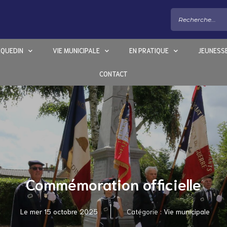
EQUEDIN
VIE MUNICIPALE
EN PRATIQUE
JEUNESS
CONTACT
Commémoration officielle
Le
mer 15 octobre 2025
Catégorie :
Vie municipale